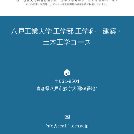
八戸工業大学 工学部 工学科 建築・
土木工学コース
🏠
〒031-8501
青森県八戸市妙字大開88番地1
✉
info@cea.hi-tech.ac.jp