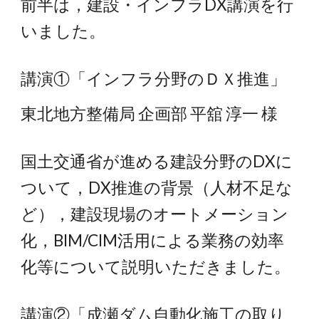
前半は，建設・インフラDX講演を行
いました。
講演①「インフラ分野のＤＸ推進」
東北地方整備局 企画部 平舘 淳一 様
国土交通省が進める建設分野のDXに
ついて，DX推進の背景（人材不足な
ど），建設現場のオートメーション
化，BIM/CIM活用による業務の効率
化等について説明いただきました。
講演②「成瀬ダム自動化施工の取り