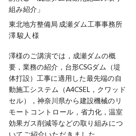
組み紹介」
東北地方整備局 成瀬ダム工事事務所
澤 駿人 様
澤様のご講演では，成瀬ダムの概
要，業務の紹介，台形CSGダム（堤
体打設）工事に適用した最先端の自
動施工システム（A4CSEL，クワッド
セル），神奈川県から建設機械のリ
モートコントロール，省力化，温室
効果ガス削減等などの取り組みにつ
いてご紹介いただきました。