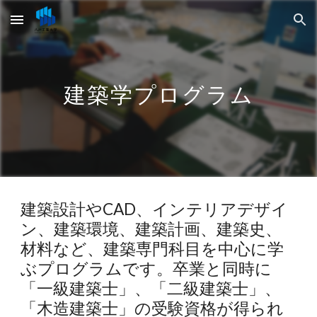
Skip to main content
Skip to navigation
建築学プログラム
建築設計やCAD、インテリアデザイ
ン、建築環境、建築計画、建築史、
材料など、建築専門科目を中心に学
ぶプログラムです。卒業と同時に
「一級建築士」、「二級建築士」、
「木造建築士」の受験資格が得られ