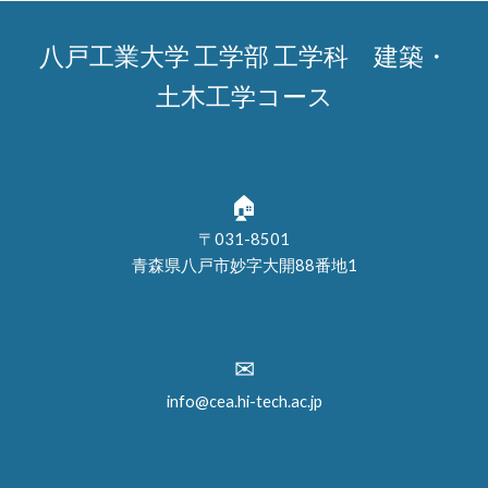
八戸工業大学 工学部 工学科 建築・
土木工学コース
🏠
〒031-8501
青森県八戸市妙字大開88番地1
✉
info@cea.hi-tech.ac.jp