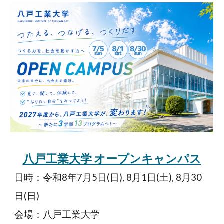
八戸工業大学 オープンキャンパス
日時：令和
8
年
7
月
5
日
(日
), 8月1日
(土), 8月30
日(日)
会場：
八戸工業大学