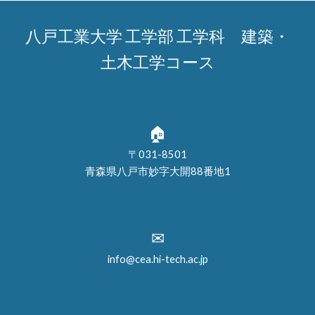
八戸工業大学 工学部 工学科 建築・
土木工学コース
🏠
〒031-8501
青森県八戸市妙字大開88番地1
✉
info@cea.hi-tech.ac.jp